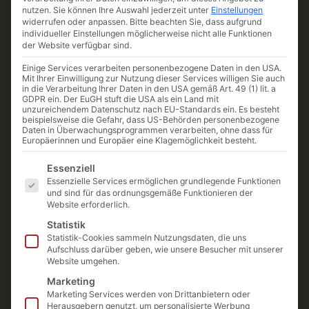
nutzen.
Sie können Ihre Auswahl jederzeit unter
Einstellungen
schwierig, ein bestimmtes Alter für den
widerrufen oder anpassen.
Bitte beachten Sie, dass aufgrund
optimalen Behandlungsbeginn mit Botox®
individueller Einstellungen möglicherweise nicht alle Funktionen
der Website verfügbar sind.
(Botulinumtoxin) zu definieren. Wir
Einige Services verarbeiten personenbezogene Daten in den USA.
empfehlen eine persönliche und individuelle
Mit Ihrer Einwilligung zur Nutzung dieser Services willigen Sie auch
in die Verarbeitung Ihrer Daten in den USA gemäß Art. 49 (1) lit. a
Beratung, um gemeinsam mit Ihrem
GDPR ein. Der EuGH stuft die USA als ein Land mit
Spezialisten die passenden Schritte und
unzureichendem Datenschutz nach EU-Standards ein. Es besteht
beispielsweise die Gefahr, dass US-Behörden personenbezogene
besten Zeitpunkt zur Hautverjüngung zu
Daten in Überwachungsprogrammen verarbeiten, ohne dass für
Europäerinnen und Europäer eine Klagemöglichkeit besteht.
planen. Erste, minimal dosierte
„Baby-
Es folgt eine Liste der Service-Gruppen, für die ein
Botox®“-Behandlungen
können dabei
Essenziell
Essenzielle Services ermöglichen grundlegende Funktionen
helfen, Stirn-, Zornesfalten und
und sind für das ordnungsgemäße Funktionieren der
Krähenfüße gar nicht erst entstehen zu
Website erforderlich.
lassen. Durch den frühzeitigen Einsatz von
Statistik
Botox® (Botulinumtoxin)in geringen
Statistik-Cookies sammeln Nutzungsdaten, die uns
Aufschluss darüber geben, wie unsere Besucher mit unserer
Dosen, die im Laufe der Jahre langsam
Website umgehen.
gesteigert werden, lässt sich der
Marketing
Alterungsprozess der Haut effektiv
Marketing Services werden von Drittanbietern oder
Herausgebern genutzt, um personalisierte Werbung