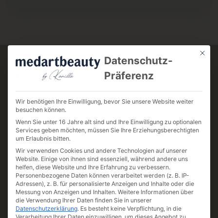
Mit die
Datenschutz-
Präferenz
Ab wann ist eine Botox®-
Wir benötigen Ihre Einwilligung, bevor Sie unsere Website weiter
Behandlung sinnvoll?
besuchen können.
Wenn Sie unter 16 Jahre alt sind und Ihre Einwilligung zu optionalen
Services geben möchten, müssen Sie Ihre Erziehungsberechtigten
Der natürliche Alterungsprozess der Haut
um Erlaubnis bitten.
beginnt durchschnittlich in etwa ab dem
Wir verwenden Cookies und andere Technologien auf unserer
Website. Einige von ihnen sind essenziell, während andere uns
25. Lebensjahr. Jedoch altert jeder Mensch
helfen, diese Website und Ihre Erfahrung zu verbessern.
Personenbezogene Daten können verarbeitet werden (z. B. IP-
unterschiedlich und individuell – so können
Adressen), z. B. für personalisierte Anzeigen und Inhalte oder die
manche bereits Anfang 20 tiefere Falten
Messung von Anzeigen und Inhalten.
Weitere Informationen über
die Verwendung Ihrer Daten finden Sie in unserer
entwickeln, während andere erst mit über
Datenschutzerklärung
.
Es besteht keine Verpflichtung, in die
30 erste Anzeichen aufweisen. Daher ist es
Verarbeitung Ihrer Daten einzuwilligen, um dieses Angebot zu