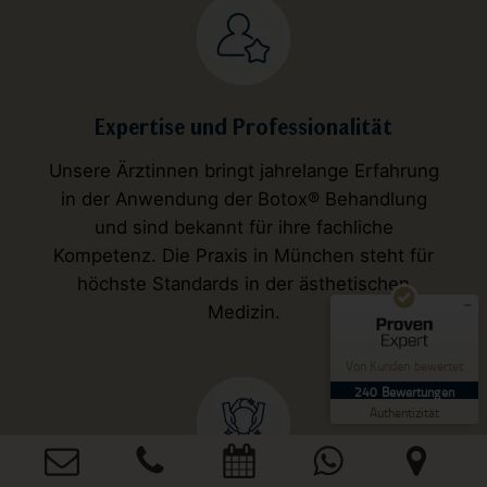
Kundenbewertungen und Erfahrungen zu
Expertise und Professionalität
Medartbeauty by Kamilla
Unsere Ärztinnen bringt jahrelange Erfahrung
SEHR GUT
%
100
in der Anwendung der Botox® Behandlung
Empfehlungen auf
und sind bekannt für ihre fachliche
ProvenExpert.com
5,00
/
4,91
Kompetenz. Die Praxis in München steht für
3
höchste Standards in der ästhetischen
237
Medizin.
Bewertungen auf
3
Bewertungen von
ProvenExpert.com
anderen Quellen
Von Kunden bewertet
Blick aufs ProvenExpert-Profil werfen
240
Bewertungen
30.07.2026
Authentizität