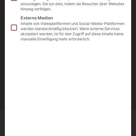
verzögern. So bleibt ein frisches
anzuzeigen. Sie tun dies, indem sie Besucher über Websites
hinweg verfolgen.
Erscheinungsbild länger erhalten.
Externe Medien
Inhalte von Videoplattformen und Social-Media-Plattformen
Gut zu wissen:
Alternativ bieten wir auch
werden standardmäßig blockiert. Wenn externe Services
akzeptiert werden, ist für den Zugriff auf diese Inhalte keine
die natürliche
Polynukleotid-Behandlung
manuelle Einwilligung mehr erforderlich.
in unserer Praxis an.
Jetzt Beratungstermin
vereinbaren